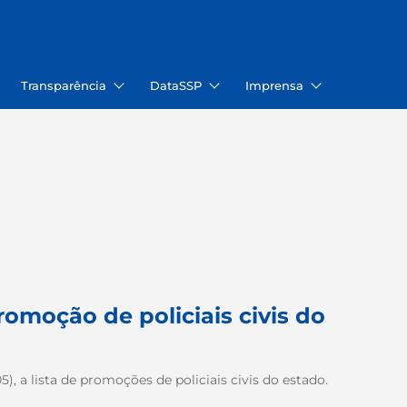
Transparência
DataSSP
Imprensa
romoção de policiais civis do
5), a lista de promoções de policiais civis do estado.