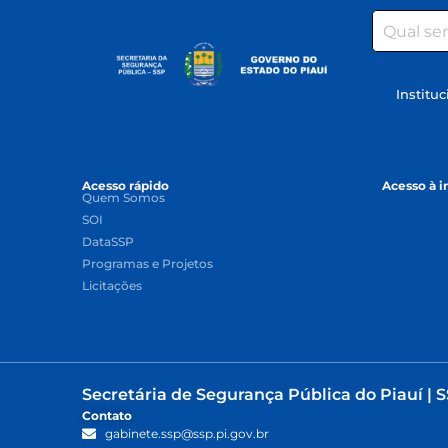
Search
Instituc
Acesso rápido
Acesso à 
Quem Somos
SOI
DataSSP
Programas e Projetos
Licitações
Secretária de Segurança Pública do Piauí | S
Contato
gabinete.ssp@ssp.pi.gov.br