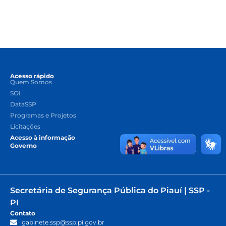
Acesso rápido
Quem Somos
SOI
DataSSP
Programas e Projetos
Licitações
Acesso à informação
Governo
Secretária de Segurança Pública do Piauí | SSP -
PI
Contato
gabinete.ssp@ssp.pi.gov.br