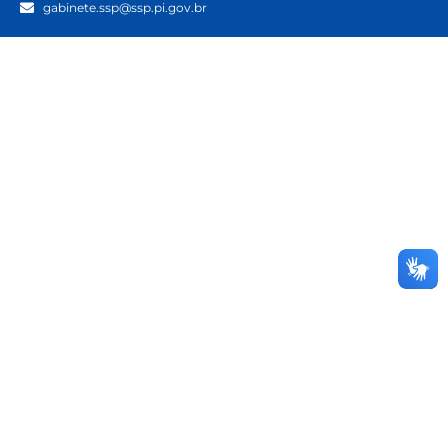
gabinete.ssp@ssp.pi.gov.br