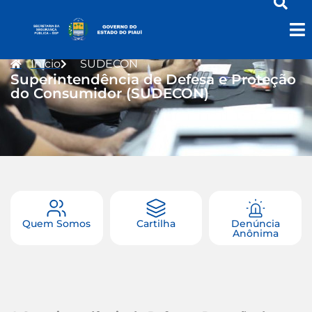
Início
SUDECON
Superintendência de Defesa e Proteção
do Consumidor (SUDECON)
Quem Somos
Cartilha
Denúncia
Anônima