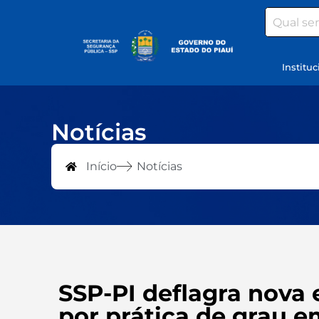
Search
Instituc
Notícias
Início
Notícias
SSP-PI deflagra nova
por prática de grau e