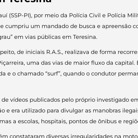
 (SSP-PI), por meio da Polícia Civil e Polícia Milit
e cumpriu um mandado de busca e apreensão cont
au” em vias públicas em Teresina.
peito, de iniciais R.A.S., realizava de forma reco
çarreira, uma das vias de maior fluxo da capital. E
a e o chamado “surf”, quando o condutor perma
se de vídeos publicados pelo próprio investigado e
 e era utilizado para divulgar as manobras ilega
s a escolas, hospitais, pontos de ônibus e regiõe
mbém constataram diversas irregularidades na moto