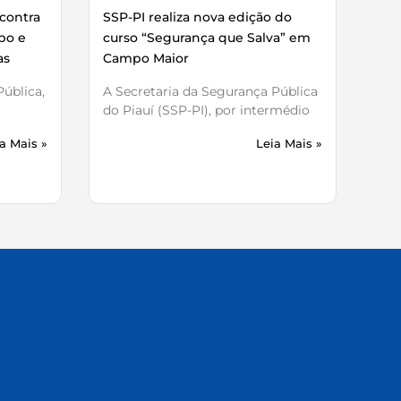
contra
SSP-PI realiza nova edição do
bo e
curso “Segurança que Salva” em
as
Campo Maior
ública,
A Secretaria da Segurança Pública
do Piauí (SSP-PI), por intermédio
a Mais »
Leia Mais »