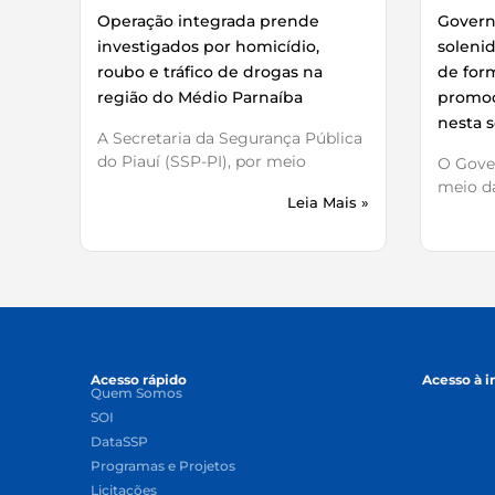
Operação integrada prende
Governo
investigados por homicídio,
soleni
roubo e tráfico de drogas na
de for
região do Médio Parnaíba
promoç
nesta s
A Secretaria da Segurança Pública
do Piauí (SSP-PI), por meio
O Gover
meio da
Leia Mais »
Acesso rápido
Acesso à 
Quem Somos
SOI
DataSSP
Programas e Projetos
Licitações