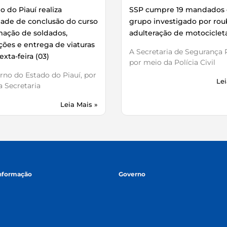
 do Piauí realiza
SSP cumpre 19 mandados 
dade de conclusão do curso
grupo investigado por rou
mação de soldados,
adulteração de motociclet
ões e entrega de viaturas
A Secretaria de Segurança P
exta-feira (03)
por meio da Polícia Civil
no do Estado do Piauí, por
Lei
 Secretaria
Leia Mais »
informação
Governo