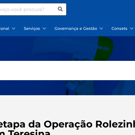
ional
Serviços
Governança e Gestão
Consets
 etapa da Operação Rolezin
m Teresina