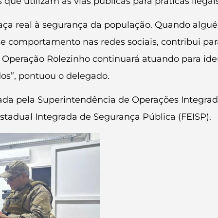
 que utilizam as vias públicas para práticas ilegais
a real à segurança da população. Quando alguém
se comportamento nas redes sociais, contribui pa
A Operação Rolezinho continuará atuando para iden
os”, pontuou o delegado.
rada pela Superintendência de Operações Integrad
Estadual Integrada de Segurança Pública (FEISP).