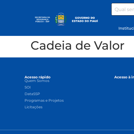
Search
Instituc
Cadeia de Valor
Acesso rápido
Acesso à 
Quem Somos
SOI
DataSSP
Programas e Projetos
Licitações