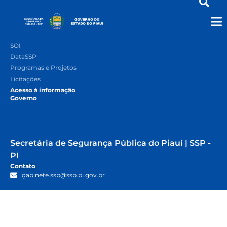
Acesso rápido
Quem Somos
SOI
DataSSP
Programas e Projetos
Licitações
Acesso à informação
Governo
Secretária de Segurança Pública do Piauí | SSP -
PI
Contato
gabinete.ssp@ssp.pi.gov.br