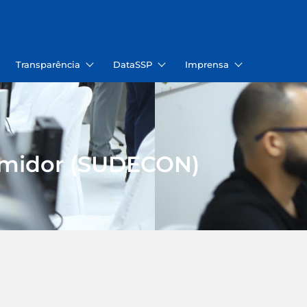
Transparência
DataSSP
Imprensa
umidor (SUDECON)