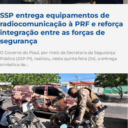
SSP entrega equipamentos de
radiocomunicação à PRF e reforça
integração entre as forças de
segurança
O Governo do Piauí, por meio da Secretaria da Segurança
Pública (SSP-PI), realizou, nesta quinta-feira (24), a entrega
simbólica de...