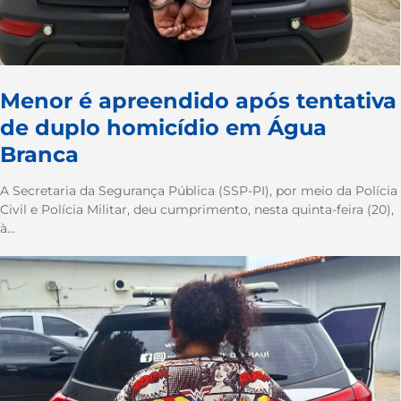
Menor é apreendido após tentativa
de duplo homicídio em Água
Branca
A Secretaria da Segurança Pública (SSP-PI), por meio da Polícia
Civil e Polícia Militar, deu cumprimento, nesta quinta-feira (20),
à...