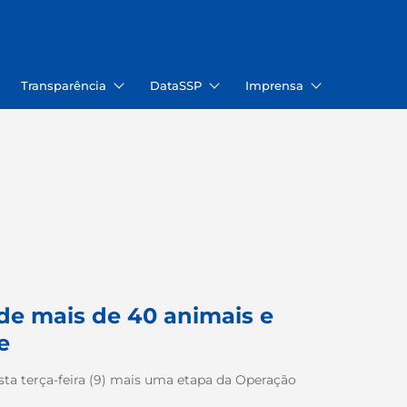
Transparência
DataSSP
Imprensa
de mais de 40 animais e
e
esta terça-feira (9) mais uma etapa da Operação