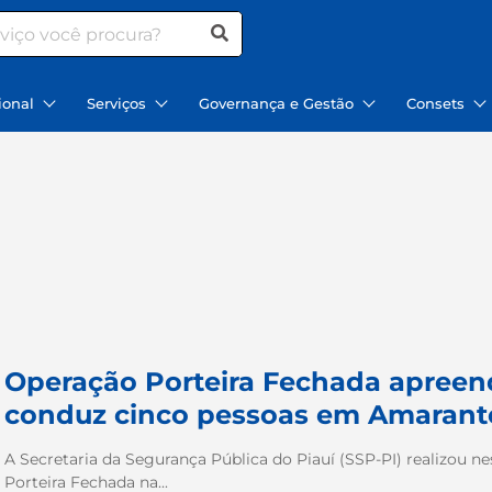
ional
Serviços
Governança e Gestão
Consets
Operação Porteira Fechada apreen
conduz cinco pessoas em Amarant
A Secretaria da Segurança Pública do Piauí (SSP-PI) realizou n
Porteira Fechada na...