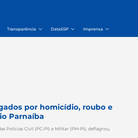
Transparência
DataSSP
Imprensa
gados por homicídio, roubo e
io Parnaíba
 Polícias Civil (PC-PI) e Militar (PM-PI), deflagrou,