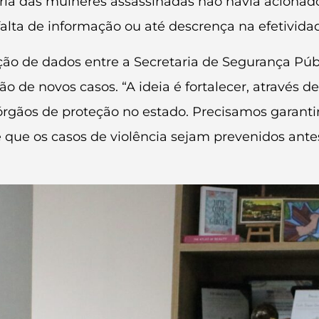
a das mulheres assassinadas não havia acionado 
falta de informação ou até descrença na efetivida
ção de dados entre a Secretaria de Segurança Públ
 de novos casos. “A ideia é fortalecer, através de 
s órgãos de proteção no estado. Precisamos garan
 e que os casos de violência sejam prevenidos an