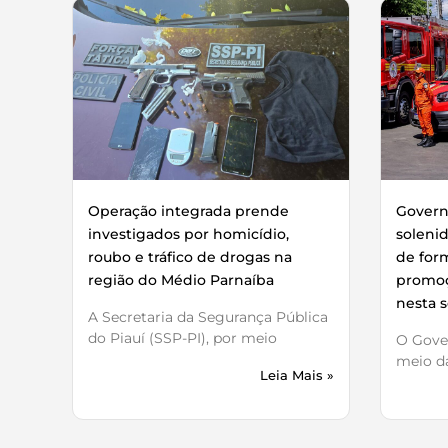
Operação integrada prende
Governo
investigados por homicídio,
soleni
roubo e tráfico de drogas na
de for
região do Médio Parnaíba
promoç
nesta s
A Secretaria da Segurança Pública
do Piauí (SSP-PI), por meio
O Gover
meio da
Leia Mais »