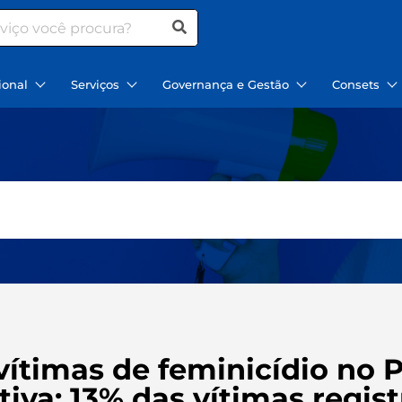
ional
Serviços
Governança e Gestão
Consets
ítimas de feminicídio no P
iva; 13% das vítimas regis