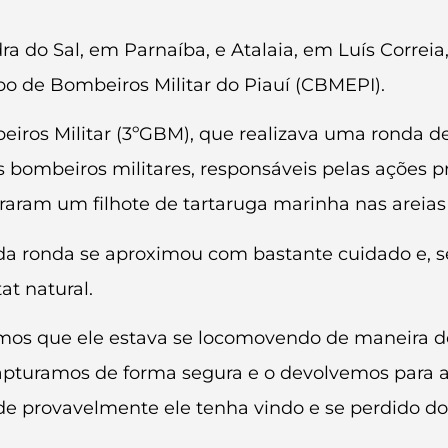
dra do Sal, em Parnaíba, e Atalaia, em Luís Corre
po de Bombeiros Militar do Piauí (CBMEPI).
s Militar (3ºGBM), que realizava uma ronda de ro
 bombeiros militares, responsáveis pelas ações p
raram um filhote de tartaruga marinha nas areias 
 da ronda se aproximou com bastante cuidado e, s
t natural.
mos que ele estava se locomovendo de maneira des
 capturamos de forma segura e o devolvemos para
nde provavelmente ele tenha vindo e se perdido do