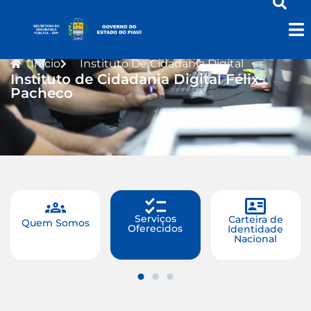
Início
Instituto De Cidadania Digital
Instituto de Cidadania Digital Félix
Pacheco
Serviços
Carteira de
Quem Somos
Oferecidos
Identidade
Nacional