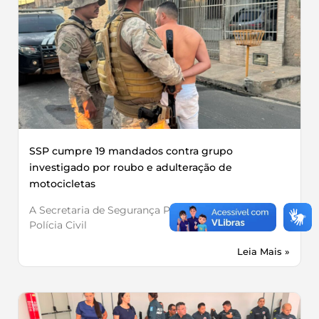
SSP cumpre 19 mandados contra grupo
investigado por roubo e adulteração de
motocicletas
A Secretaria de Segurança Pública, por meio da
Polícia Civil
Leia Mais »