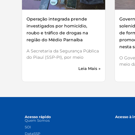
Operação integrada prende
Governo
investigados por homicídio,
soleni
roubo e tráfico de drogas na
de for
região do Médio Parnaíba
promoç
nesta s
A Secretaria da Segurança Pública
do Piauí (SSP-PI), por meio
O Gover
meio da
Leia Mais »
Acesso rápido
Acesso à 
Quem Somos
SOI
DataSSP