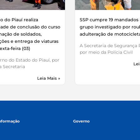
 do Piauí realiza
SSP cumpre 19 mandados 
dade de conclusão do curso
grupo investigado por rou
mação de soldados,
adulteração de motociclet
ões e entrega de viaturas
A Secretaria de Segurança P
exta-feira (03)
por meio da Polícia Civil
no do Estado do Piauí, por
Lei
 Secretaria
Leia Mais »
informação
Governo