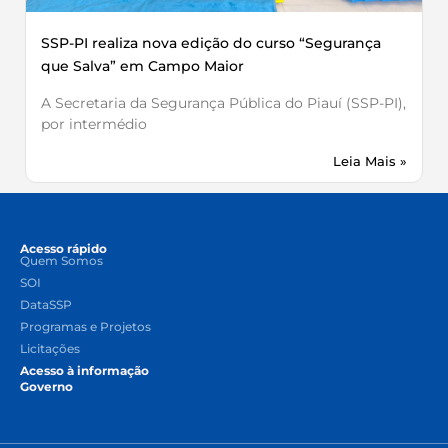
SSP-PI realiza nova edição do curso “Segurança
que Salva” em Campo Maior
A Secretaria da Segurança Pública do Piauí (SSP-PI),
por intermédio
Leia Mais »
Acesso rápido
Quem Somos
SOI
DataSSP
Programas e Projetos
Licitações
Acesso à informação
Governo