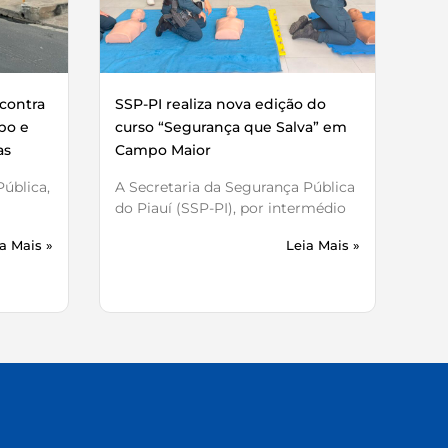
contra
SSP-PI realiza nova edição do
bo e
curso “Segurança que Salva” em
as
Campo Maior
ública,
A Secretaria da Segurança Pública
do Piauí (SSP-PI), por intermédio
a Mais »
Leia Mais »