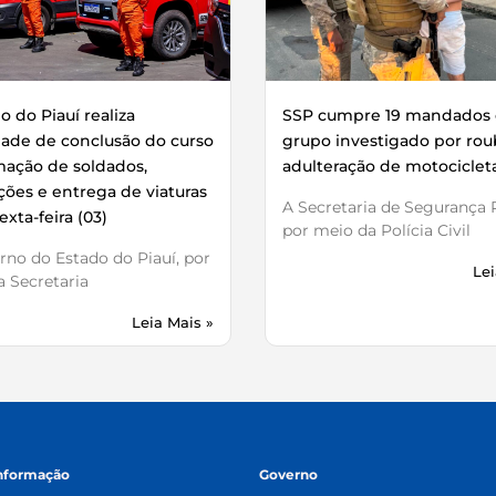
 do Piauí realiza
SSP cumpre 19 mandados 
dade de conclusão do curso
grupo investigado por rou
mação de soldados,
adulteração de motociclet
ões e entrega de viaturas
A Secretaria de Segurança P
exta-feira (03)
por meio da Polícia Civil
no do Estado do Piauí, por
Lei
 Secretaria
Leia Mais »
informação
Governo