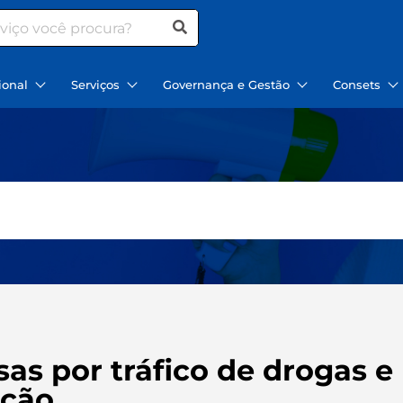
ional
Serviços
Governança e Gestão
Consets
as por tráfico de drogas e
ação