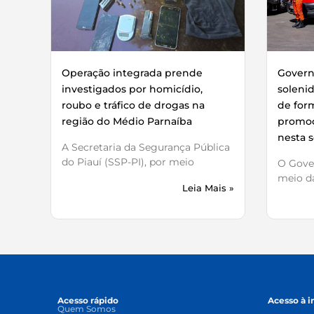
Operação integrada prende
Governo
investigados por homicídio,
soleni
roubo e tráfico de drogas na
de for
região do Médio Parnaíba
promoç
nesta s
A Secretaria da Segurança Pública
do Piauí (SSP-PI), por meio
O Gover
meio da
Leia Mais »
Acesso rápido
Acesso à 
Quem Somos