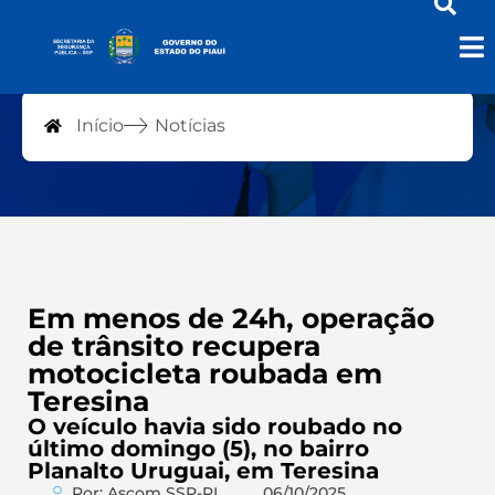
Notícias
Início
Notícias
Em menos de 24h, operação
de trânsito recupera
motocicleta roubada em
Teresina
O veículo havia sido roubado no
último domingo (5), no bairro
Planalto Uruguai, em Teresina
Por: Ascom SSP-PI
06/10/2025