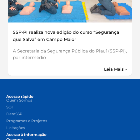
SSP-PI realiza nova edição do curso “Segurança
que Salva” em Campo Maior
A Secretaria da Segurança Pública do Piauí (SSP-PI),
por intermédio
Leia Mais »
Acesso rápido
Quem Somos
SOI
DataSSP
Programas e Projetos
Licitações
Acesso à informação
Governo