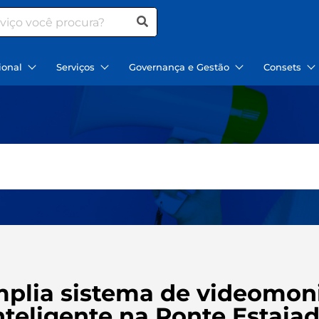
ional
Serviços
Governança e Gestão
Consets
mplia sistema de videomo
nteligente na Ponte Estaia