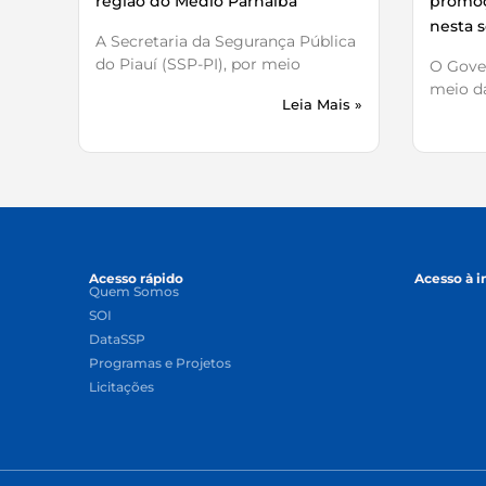
região do Médio Parnaíba
promoç
nesta s
A Secretaria da Segurança Pública
do Piauí (SSP-PI), por meio
O Gover
meio da
Leia Mais »
Acesso rápido
Acesso à 
Quem Somos
SOI
DataSSP
Programas e Projetos
Licitações