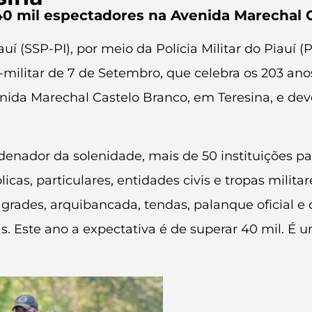
40 mil espectadores na Avenida Marechal C
auí (SSP-PI), por meio da Polícia Militar do Piau
co-militar de 7 de Setembro, que celebra os 203 an
enida Marechal Castelo Branco, em Teresina, e dev
denador da solenidade, mais de 50 instituições pa
cas, particulares, entidades civis e tropas militar
rades, arquibancada, tendas, palanque oficial e 
s. Este ano a expectativa é de superar 40 mil. É 