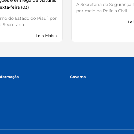
ões e entrega de viaturas
A Secretaria de Segurança P
exta-feira (03)
por meio da Polícia Civil
no do Estado do Piauí, por
Lei
 Secretaria
Leia Mais »
informação
Governo