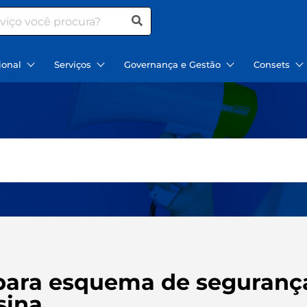
ional
Serviços
Governança e Gestão
Consets
para esquema de segurança 
sina