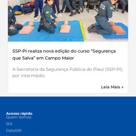
SSP-PI realiza nova edição do curso “Segurança
que Salva” em Campo Maior
A Secretaria da Segurança Pública do Piauí (SSP-PI),
por intermédio
Leia Mais »
Acesso rápido
Quem Somos
SOI
DataSSP