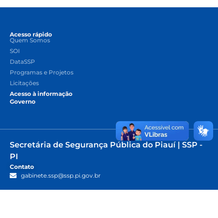
Acesso rápido
Quem Somos
SOI
DataSSP
Programas e Projetos
Licitações
Acesso à informação
Governo
Secretária de Segurança Pública do Piauí | SSP -
PI
Contato
gabinete.ssp@ssp.pi.gov.br