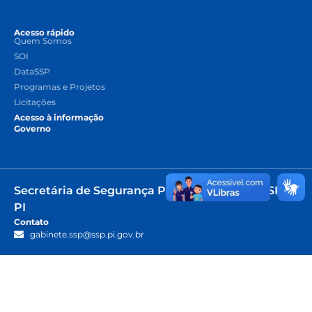
Acesso rápido
Quem Somos
SOI
DataSSP
Programas e Projetos
Licitações
Acesso à informação
Governo
Secretária de Segurança Pública do Piauí | SSP -
PI
Contato
gabinete.ssp@ssp.pi.gov.br