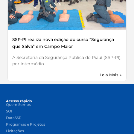
SSP-PI realiza nova edição do curso “Segurança
que Salva” em Campo Maior
A Secretaria da Segurança Pública do Piauí (SSP-PI),
por intermédio
Leia Mais »
Acesso rápido
Quem Somos
SOI
DataSSP
Programas e Projetos
Licitações