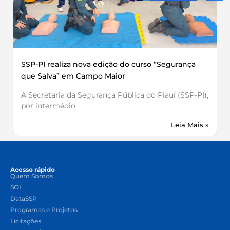
SSP-PI realiza nova edição do curso “Segurança
que Salva” em Campo Maior
A Secretaria da Segurança Pública do Piauí (SSP-PI),
por intermédio
Leia Mais »
Acesso rápido
Quem Somos
SOI
DataSSP
Programas e Projetos
Licitações