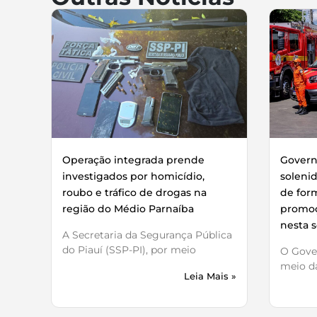
Operação integrada prende
Governo
investigados por homicídio,
soleni
roubo e tráfico de drogas na
de for
região do Médio Parnaíba
promoç
nesta s
A Secretaria da Segurança Pública
do Piauí (SSP-PI), por meio
O Gover
meio da
Leia Mais »