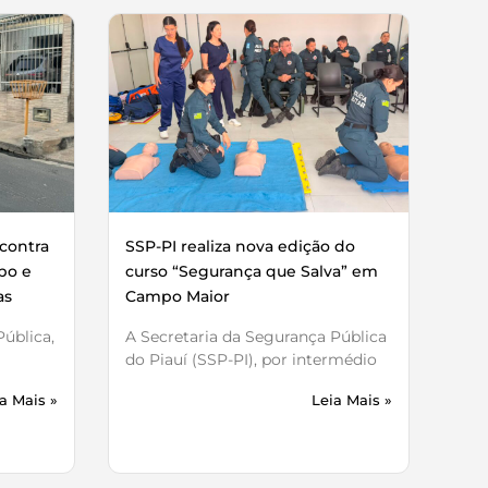
contra
SSP-PI realiza nova edição do
bo e
curso “Segurança que Salva” em
as
Campo Maior
ública,
A Secretaria da Segurança Pública
do Piauí (SSP-PI), por intermédio
a Mais »
Leia Mais »