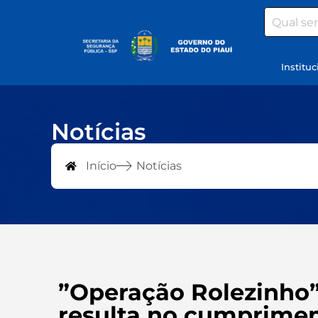
Search
Instituc
Notícias
Início
Notícias
”Operação Rolezinho” 
resulta no cumprimen