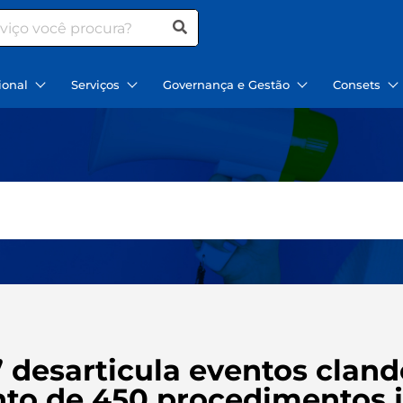
ional
Serviços
Governança e Gestão
Consets
desarticula eventos clande
to de 450 procedimentos j