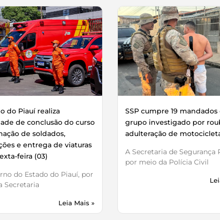
 do Piauí realiza
SSP cumpre 19 mandados 
dade de conclusão do curso
grupo investigado por rou
mação de soldados,
adulteração de motociclet
ões e entrega de viaturas
A Secretaria de Segurança P
exta-feira (03)
por meio da Polícia Civil
no do Estado do Piauí, por
Lei
 Secretaria
Leia Mais »