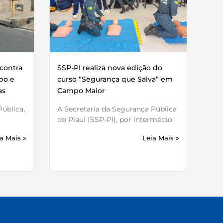
contra
SSP-PI realiza nova edição do
bo e
curso “Segurança que Salva” em
as
Campo Maior
ública,
A Secretaria da Segurança Pública
do Piauí (SSP-PI), por intermédio
a Mais »
Leia Mais »