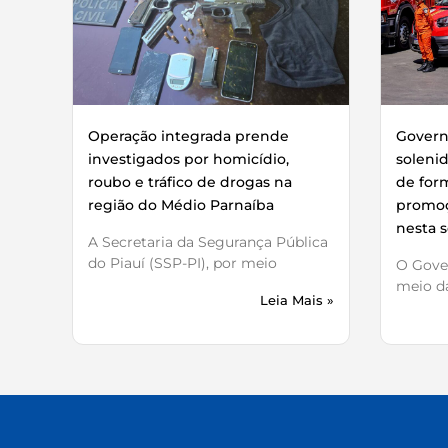
Operação integrada prende
Governo
investigados por homicídio,
soleni
roubo e tráfico de drogas na
de for
região do Médio Parnaíba
promoç
nesta s
A Secretaria da Segurança Pública
do Piauí (SSP-PI), por meio
O Gover
meio da
Leia Mais »