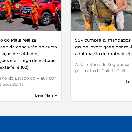
 do Piauí realiza
SSP cumpre 19 mandados 
dade de conclusão do curso
grupo investigado por rou
mação de soldados,
adulteração de motociclet
ões e entrega de viaturas
A Secretaria de Segurança P
exta-feira (03)
por meio da Polícia Civil
no do Estado do Piauí, por
Lei
 Secretaria
Leia Mais »