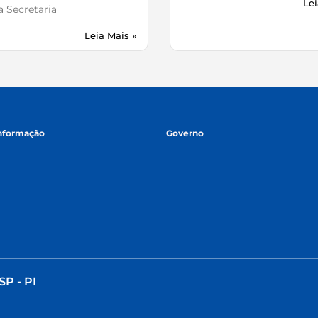
Lei
 Secretaria
Leia Mais »
informação
Governo
SP - PI