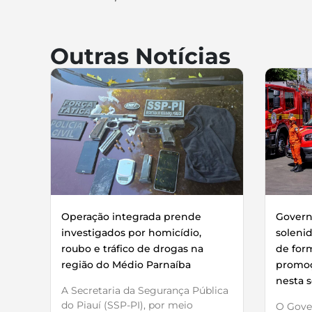
Outras Notícias
Operação integrada prende
Governo
investigados por homicídio,
soleni
roubo e tráfico de drogas na
de for
região do Médio Parnaíba
promoç
nesta s
A Secretaria da Segurança Pública
do Piauí (SSP-PI), por meio
O Gover