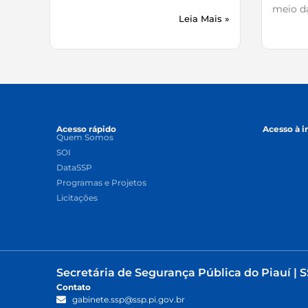
meio da
Leia Mais »
Acesso rápido
Acesso à 
Quem Somos
SOI
DataSSP
Programas e Projetos
Licitações
Secretária de Segurança Pública do Piauí | S
Contato
gabinete.ssp@ssp.pi.gov.br