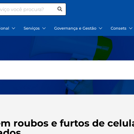
ional
Serviços
Governança e Gestão
Consets
em roubos e furtos de celu
ados