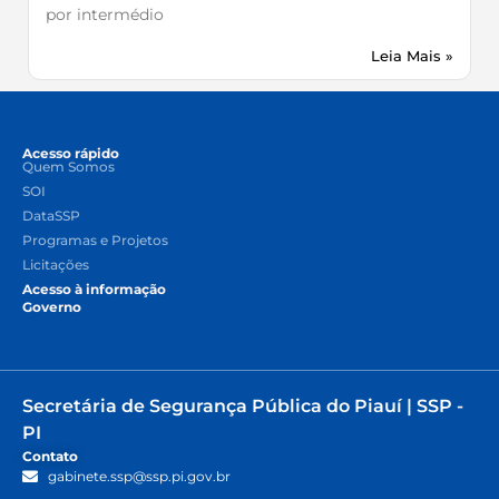
por intermédio
Leia Mais »
Acesso rápido
Quem Somos
SOI
DataSSP
Programas e Projetos
Licitações
Acesso à informação
Governo
Secretária de Segurança Pública do Piauí | SSP -
PI
Contato
gabinete.ssp@ssp.pi.gov.br