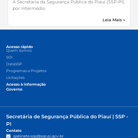
A Secretaria da Segurança Pública do Piauí (SSP-PI),
por intermédio
Leia Mais »
Acesso rápido
Quem Somos
SOI
DataSSP
Programas e Projetos
Licitações
Acesso à informação
Governo
Secretária de Segurança Pública do Piauí | SSP -
PI
Contato
gabinete.ssp@ssp.pi.gov.br