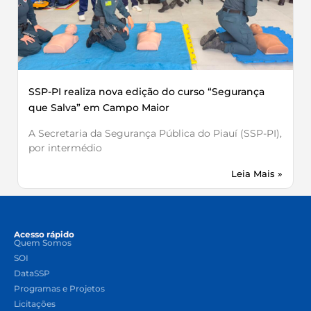
SSP-PI realiza nova edição do curso “Segurança
que Salva” em Campo Maior
A Secretaria da Segurança Pública do Piauí (SSP-PI),
por intermédio
Leia Mais »
Acesso rápido
Quem Somos
SOI
DataSSP
Programas e Projetos
Licitações