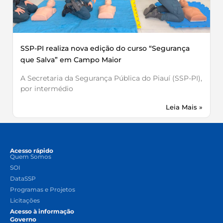
SSP-PI realiza nova edição do curso “Segurança
que Salva” em Campo Maior
A Secretaria da Segurança Pública do Piauí (SSP-PI),
por intermédio
Leia Mais »
Acesso rápido
Quem Somos
SOI
DataSSP
Programas e Projetos
Licitações
Acesso à informação
Governo