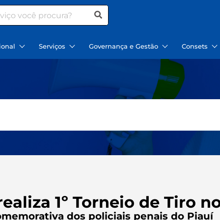
ional
Serviços
Governança e Gestão
Consets
realiza 1º Torneio de Tiro n
memorativa dos policiais penais do Piauí