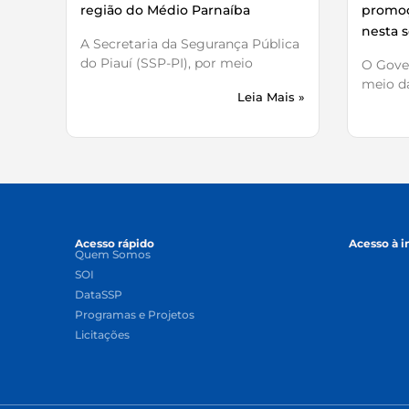
região do Médio Parnaíba
promoç
nesta s
A Secretaria da Segurança Pública
do Piauí (SSP-PI), por meio
O Gover
meio da
Leia Mais »
Acesso rápido
Acesso à 
Quem Somos
SOI
DataSSP
Programas e Projetos
Licitações