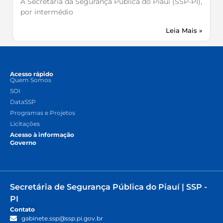
A Secretaria da Segurança Pública do Piauí (SSP-PI),
por intermédio
Leia Mais »
Acesso rápido
Quem Somos
SOI
DataSSP
Programas e Projetos
Licitações
Acesso à informação
Governo
Secretária de Segurança Pública do Piauí | SSP -
PI
Contato
gabinete.ssp@ssp.pi.gov.br