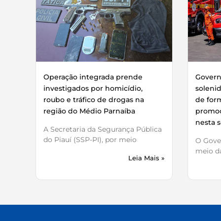
Operação integrada prende
Governo
investigados por homicídio,
soleni
roubo e tráfico de drogas na
de for
região do Médio Parnaíba
promoç
nesta s
A Secretaria da Segurança Pública
do Piauí (SSP-PI), por meio
O Gover
meio da
Leia Mais »