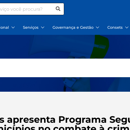
ional
Serviços
Governança e Gestão
Consets
as apresenta Programa Seg
nicípios no combate à crim