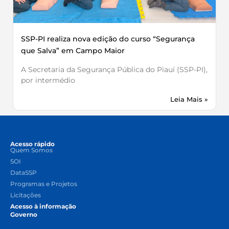
SSP-PI realiza nova edição do curso “Segurança
que Salva” em Campo Maior
A Secretaria da Segurança Pública do Piauí (SSP-PI),
por intermédio
Leia Mais »
Acesso rápido
Quem Somos
SOI
DataSSP
Programas e Projetos
Licitações
Acesso à informação
Governo