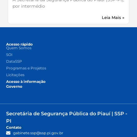
por intermédio
Leia Mais »
Acesso rápido
Quem Somos
SOI
DataSSP
Programas e Projetos
Licitações
Acesso à informação
Governo
Secretária de Segurança Pública do Piauí | SSP -
PI
Contato
gabinete.ssp@ssp.pi.gov.br