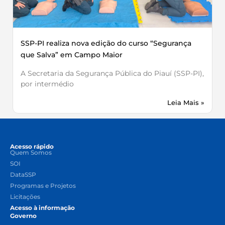
SSP-PI realiza nova edição do curso “Segurança
que Salva” em Campo Maior
A Secretaria da Segurança Pública do Piauí (SSP-PI),
por intermédio
Leia Mais »
Acesso rápido
Quem Somos
SOI
DataSSP
Programas e Projetos
Licitações
Acesso à informação
Governo