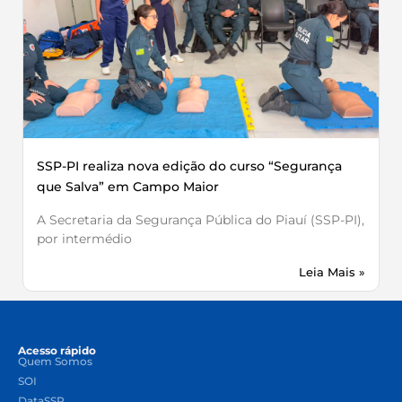
SSP-PI realiza nova edição do curso “Segurança
que Salva” em Campo Maior
A Secretaria da Segurança Pública do Piauí (SSP-PI),
por intermédio
Leia Mais »
Acesso rápido
Quem Somos
SOI
DataSSP