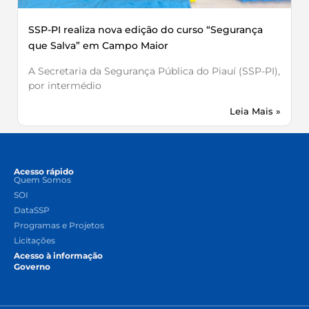
SSP-PI realiza nova edição do curso “Segurança
que Salva” em Campo Maior
A Secretaria da Segurança Pública do Piauí (SSP-PI),
por intermédio
Leia Mais »
Acesso rápido
Quem Somos
SOI
DataSSP
Programas e Projetos
Licitações
Acesso à informação
Governo