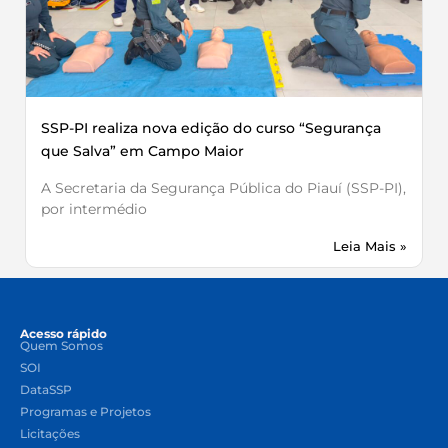
SSP-PI realiza nova edição do curso “Segurança
que Salva” em Campo Maior
A Secretaria da Segurança Pública do Piauí (SSP-PI),
por intermédio
Leia Mais »
Acesso rápido
Quem Somos
SOI
DataSSP
Programas e Projetos
Licitações