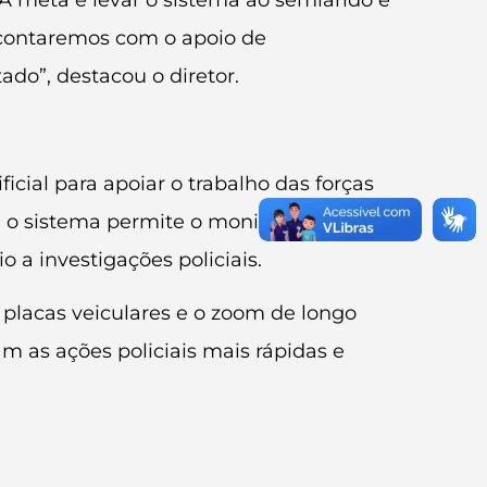
A meta é levar o sistema ao semiárido e
o, contaremos com o apoio de
do”, destacou o diretor.
cial para apoiar o trabalho das forças
a, o sistema permite o monitoramento
 a investigações policiais.
e placas veiculares e o zoom de longo
 as ações policiais mais rápidas e