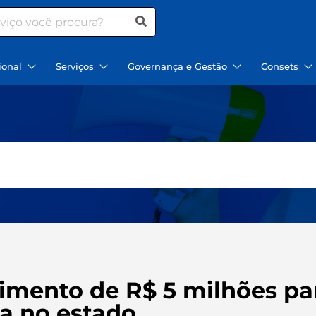
ional
Serviços
Governança e Gestão
Consets
timento de R$ 5 milhões p
ça no estado