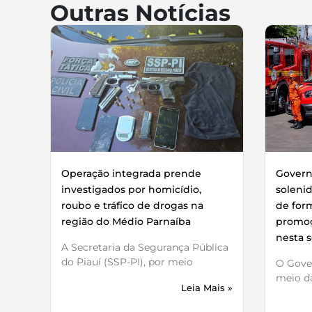
Outras Notícias
Operação integrada prende
Governo
investigados por homicídio,
soleni
roubo e tráfico de drogas na
de for
região do Médio Parnaíba
promoç
nesta s
A Secretaria da Segurança Pública
do Piauí (SSP-PI), por meio
O Gover
meio da
Leia Mais »