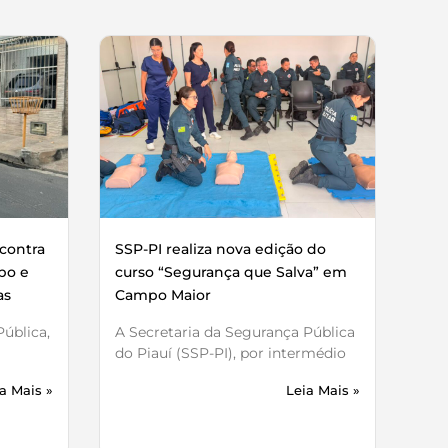
contra
SSP-PI realiza nova edição do
bo e
curso “Segurança que Salva” em
as
Campo Maior
ública,
A Secretaria da Segurança Pública
do Piauí (SSP-PI), por intermédio
a Mais »
Leia Mais »