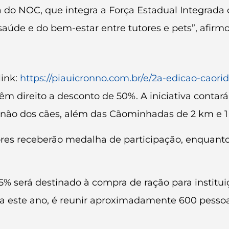
a do NOC, que integra a Força Estadual Integrad
úde e do bem-estar entre tutores e pets”, afirm
link:
https://piauicronno.com.br/e/2a-edicao-caori
m direito a desconto de 50%. A iniciativa contará
ão dos cães, além das Cãominhadas de 2 km e 1
ores receberão medalha de participação, enquan
25% será destinado à compra de ração para instit
ra este ano, é reunir aproximadamente 600 pessoa