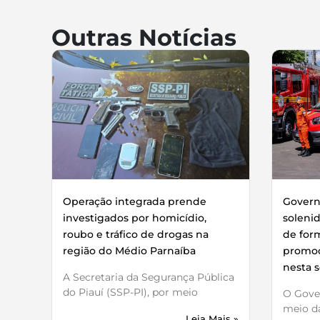
Outras Notícias
Operação integrada prende
Governo
investigados por homicídio,
soleni
roubo e tráfico de drogas na
de for
região do Médio Parnaíba
promoç
nesta s
A Secretaria da Segurança Pública
do Piauí (SSP-PI), por meio
O Gover
meio da
Leia Mais »