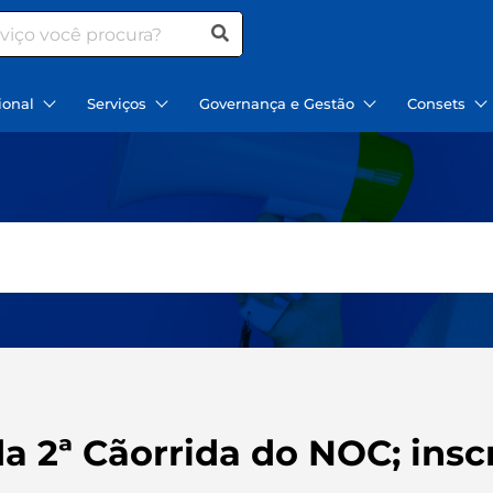
ional
Serviços
Governança e Gestão
Consets
da 2ª Cãorrida do NOC; ins