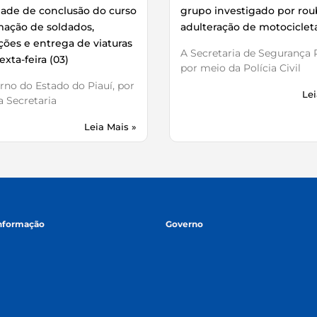
dade de conclusão do curso
grupo investigado por rou
mação de soldados,
adulteração de motociclet
ões e entrega de viaturas
A Secretaria de Segurança P
exta-feira (03)
por meio da Polícia Civil
no do Estado do Piauí, por
Lei
 Secretaria
Leia Mais »
informação
Governo