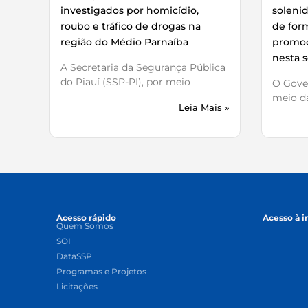
investigados por homicídio,
soleni
roubo e tráfico de drogas na
de for
região do Médio Parnaíba
promoç
nesta s
A Secretaria da Segurança Pública
do Piauí (SSP-PI), por meio
O Gover
meio da
Leia Mais »
Acesso rápido
Acesso à 
Quem Somos
SOI
DataSSP
Programas e Projetos
Licitações