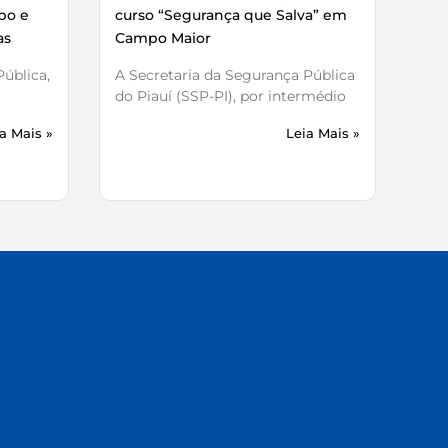
bo e
curso “Segurança que Salva” em
as
Campo Maior
ública,
A Secretaria da Segurança Pública
do Piauí (SSP-PI), por intermédio
a Mais »
Leia Mais »