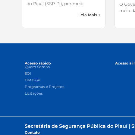
do Piauí (SSP-PI), por meio
O Gover
meio da
Leia Mais »
Acesso rápido
Acesso à 
Quem Somos
SOI
DataSSP
Programas e Projetos
Licitações
Secretária de Segurança Pública do Piauí | S
Contato