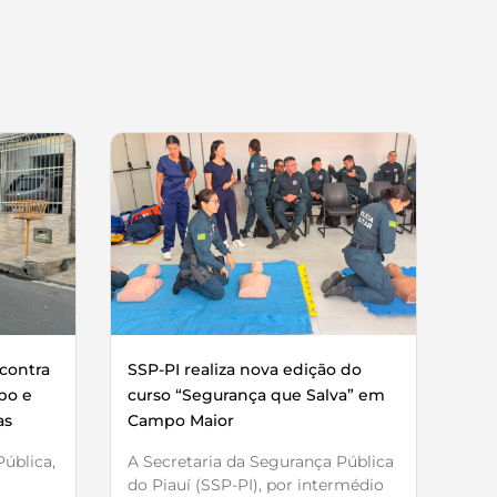
contra
SSP-PI realiza nova edição do
bo e
curso “Segurança que Salva” em
as
Campo Maior
ública,
A Secretaria da Segurança Pública
do Piauí (SSP-PI), por intermédio