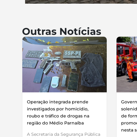
Outras Notícias
Operação integrada prende
Governo
investigados por homicídio,
soleni
roubo e tráfico de drogas na
de for
região do Médio Parnaíba
promoç
nesta s
A Secretaria da Segurança Pública