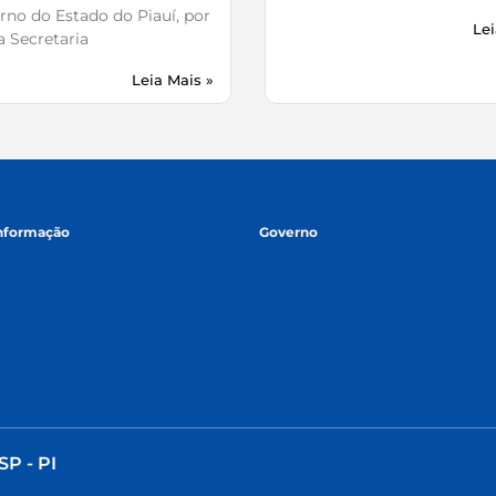
no do Estado do Piauí, por
Lei
 Secretaria
Leia Mais »
informação
Governo
SP - PI